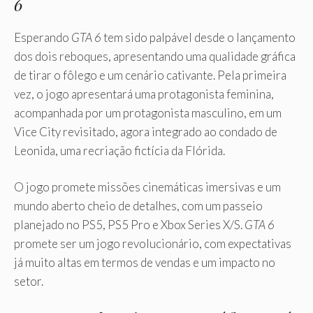
6
Esperando
GTA 6
tem sido palpável desde o lançamento
dos dois reboques, apresentando uma qualidade gráfica
de tirar o fôlego e um cenário cativante. Pela primeira
vez, o jogo apresentará uma protagonista feminina,
acompanhada por um protagonista masculino, em um
Vice City revisitado, agora integrado ao condado de
Leonida, uma recriação fictícia da Flórida.
O jogo promete missões cinemáticas imersivas e um
mundo aberto cheio de detalhes, com um passeio
planejado no PS5, PS5 Pro e Xbox Series X/S.
GTA 6
promete ser um jogo revolucionário, com expectativas
já muito altas em termos de vendas e um impacto no
setor.