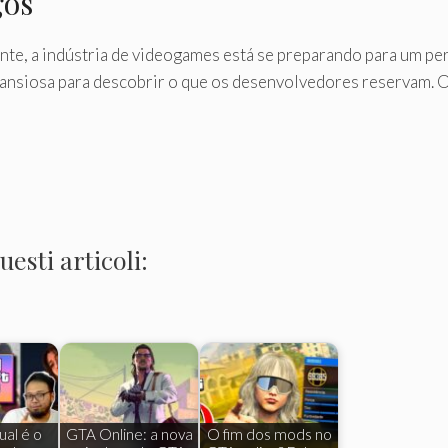
gos
te, a indústria de videogames está se preparando para um p
ansiosa para descobrir o que os desenvolvedores reservam.
esti articoli:
al é o
GTA Online: a nova
O fim dos mods no