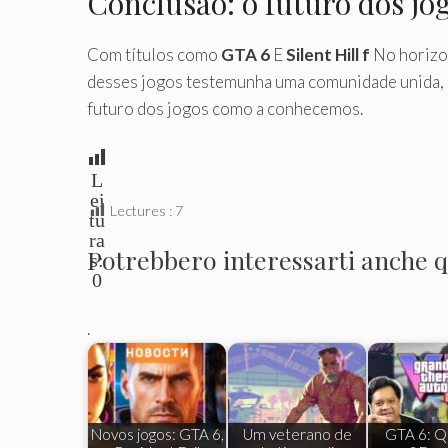
Conclusão: o futuro dos jo
Com títulos como
GTA 6
E
Silent Hill f
No horizon
desses jogos testemunha uma comunidade unida, 
futuro dos jogos como a conhecemos.
L
ei
Lectures :
7
tu
ra
Potrebbero interessarti anche qu
s:
0
.
Novos jogos: GTA 6,
Um veterano de
GTA 6: Qu