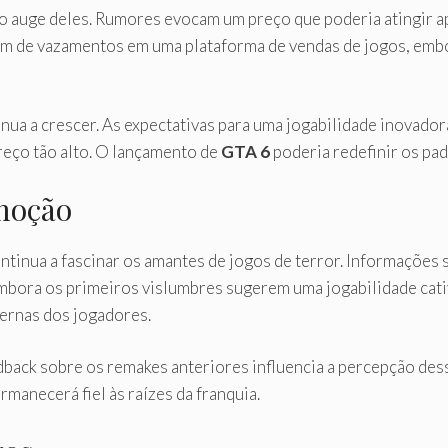
o auge deles. Rumores evocam um preço que poderia atingir
vem de vazamentos em uma plataforma de vendas de jogos, embo
inua a crescer. As expectativas para uma jogabilidade inovado
reço tão alto. O lançamento de
GTA 6
poderia redefinir os pa
emoção
ntinua a fascinar os amantes de jogos de terror. Informações 
mbora os primeiros vislumbres sugerem uma jogabilidade cativ
ernas dos jogadores.
back sobre os remakes anteriores influencia a percepção des
anecerá fiel às raízes da franquia.