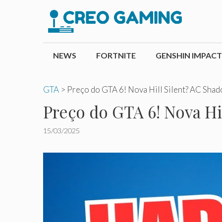
Pular
para
o
conteúdo
NEWS
FORTNITE
GENSHIN IMPACT
GTA
>
Preço do GTA 6! Nova Hill Silent? AC Sha
Preço do GTA 6! Nova H
15/03/2025