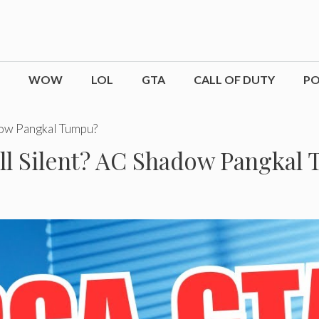
WOW
LOL
GTA
CALL OF DUTY
P
dow Pangkal Tumpu?
ill Silent? AC Shadow Pangkal