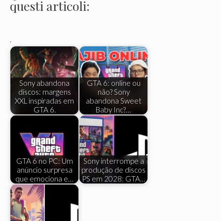
questi articoli:
.
Sony abandona
GTA 6: online ou
discos: margens
não? Sony
XXL inspiradas em
abandona Sweet
GTA 6.
Baby Inc?…
GTA 6 no PC: Um
Sony interrompe a
anúncio surpresa
produção de discos
que emociona e…
PS em 2028: GTA…