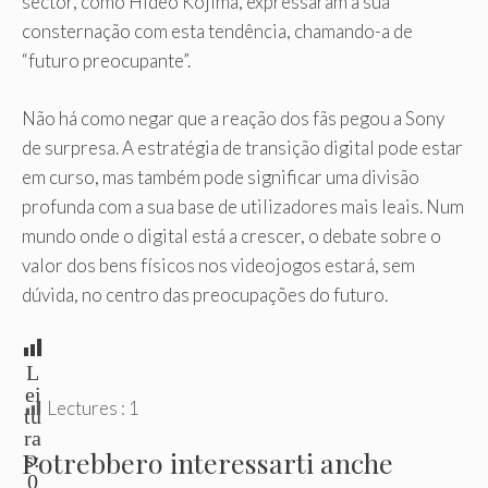
sector, como Hideo Kojima, expressaram a sua
consternação com esta tendência, chamando-a de
“futuro preocupante”.
Não há como negar que a reação dos fãs pegou a Sony
de surpresa. A estratégia de transição digital pode estar
em curso, mas também pode significar uma divisão
profunda com a sua base de utilizadores mais leais. Num
mundo onde o digital está a crescer, o debate sobre o
valor dos bens físicos nos videojogos estará, sem
dúvida, no centro das preocupações do futuro.
L
ei
Lectures :
1
tu
ra
Potrebbero interessarti anche
s:
0