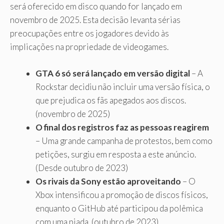
será oferecido em disco quando for lançado em
novembro de 2025. Esta decisão levanta sérias
preocupações entre os jogadores devido às
implicações na propriedade de videogames.
GTA 6 só será lançado em versão digital
– A
Rockstar decidiu não incluir uma versão física, o
que prejudica os fãs apegados aos discos.
(novembro de 2025)
O final dos registros faz as pessoas reagirem
– Uma grande campanha de protestos, bem como
petições, surgiu em resposta a este anúncio.
(Desde outubro de 2023)
Os rivais da Sony estão aproveitando
– O
Xbox intensificou a promoção de discos físicos,
enquanto o GitHub até participou da polêmica
com uma piada. (outubro de 2023)