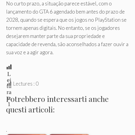
No curto prazo, a situação parece estável, com o
lançamento do GTA 6 agendado bem antes do prazo de
2028, quando se espera que os jogos no PlayStation se
tornem apenas digitais. No entanto, se os jogadores
desejarem manter parte da sua propriedade e
capacidade de revenda, são aconselhados a fazer ouvir a
sua voz e a agir agora.
L
ei
Lectures :
0
tu
ra
Potrebbero interessarti anche
s:
1
questi articoli:
.