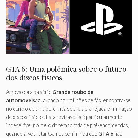
GTA 6: Uma polêmica sobre o futuro
dos discos físicos
A nova obra da série
Grande roubo de
automóveis
aguardado por milhões de fãs, encontra-se
no centro de uma polêmica sobre a planejada eliminação
de discos físicos. Esta reviravolta é particularmente
indesejável no meio da temporada de pré-encomendas,
quando a Rockstar Games confirmou que
GTA 6
não