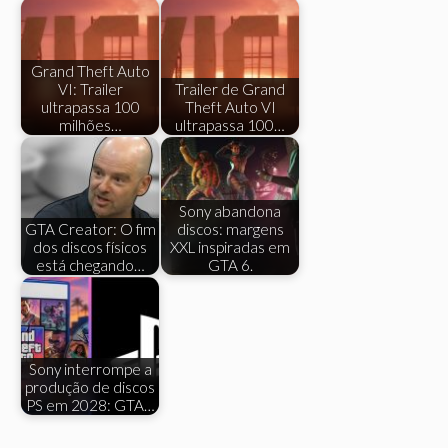
Grand Theft Auto
VI: Trailer
Trailer de Grand
ultrapassa 100
Theft Auto VI
milhões…
ultrapassa 100…
Sony abandona
GTA Creator: O fim
discos: margens
dos discos físicos
XXL inspiradas em
está chegando…
GTA 6.
Sony interrompe a
produção de discos
PS em 2028: GTA…