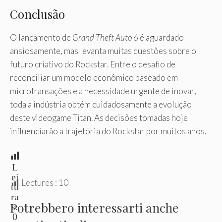
Conclusão
O lançamento de
Grand Theft Auto 6
é aguardado
ansiosamente, mas levanta muitas questões sobre o
futuro criativo do Rockstar. Entre o desafio de
reconciliar um modelo econômico baseado em
microtransações e a necessidade urgente de inovar,
toda a indústria obtém cuidadosamente a evolução
deste videogame Titan. As decisões tomadas hoje
influenciarão a trajetória do Rockstar por muitos anos.
L
ei
Lectures :
10
tu
ra
Potrebbero interessarti anche
s:
0