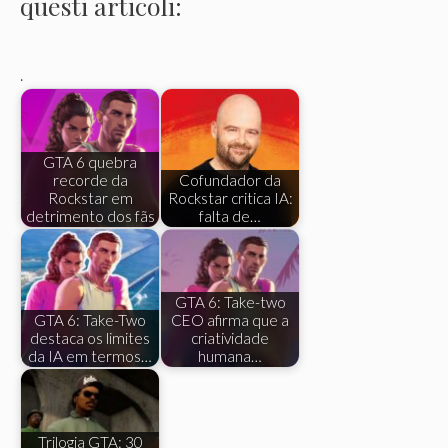
questi articoli:
.
GTA 6 quebra
recorde da
Cofundador da
Rockstar em
Rockstar critica IA:
detrimento dos fãs
falta de…
GTA 6: Take-two
GTA 6: Take-Two
CEO afirma que a
destaca os limites
criatividade
da IA ​​em termos…
humana…
Trilogia GTA: 30