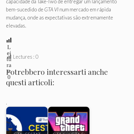
capacidade da Take-Two de entregar um lançamento
bem-sucedido de
GTA VI
num mercado em rápida
mudança, onde as expectativas são extremamente
elevadas.
L
ei
Lectures :
0
tu
ra
Potrebbero interessarti anche
s:
0
questi articoli:
.