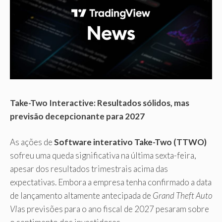
Take-Two Interactive: Resultados sólidos, mas
previsão decepcionante para 2027
As ações de
Software interativo Take-Two (TTWO)
sofreu uma queda significativa na última sexta-feira,
apesar dos resultados trimestrais acima das
expectativas. Embora a empresa tenha confirmado a data
de lançamento altamente antecipada de
Grand Theft Auto
VI
as previsões para o ano fiscal de 2027 pesaram sobre