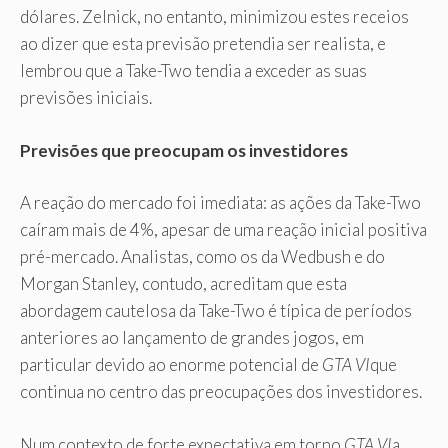
dólares. Zelnick, no entanto, minimizou estes receios
ao dizer que esta previsão pretendia ser realista, e
lembrou que a Take-Two tendia a exceder as suas
previsões iniciais.
Previsões que preocupam os investidores
A reação do mercado foi imediata: as ações da Take-Two
caíram mais de 4%, apesar de uma reação inicial positiva
pré-mercado. Analistas, como os da Wedbush e do
Morgan Stanley, contudo, acreditam que esta
abordagem cautelosa da Take-Two é típica de períodos
anteriores ao lançamento de grandes jogos, em
particular devido ao enorme potencial de
GTA VI
que
continua no centro das preocupações dos investidores.
Num contexto de forte expectativa em torno
GTA VI
a