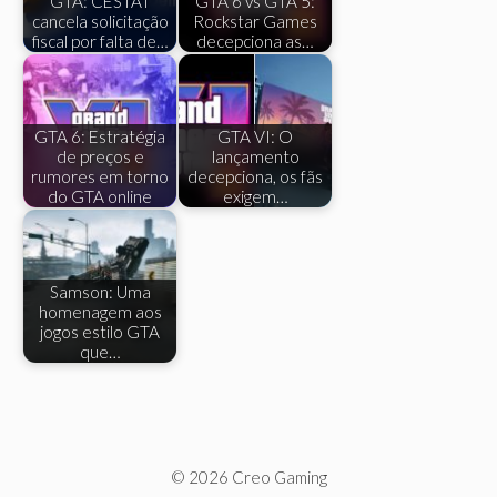
GTA: CESTAT
GTA 6 vs GTA 5:
cancela solicitação
Rockstar Games
fiscal por falta de…
decepciona as…
GTA 6: Estratégia
GTA VI: O
de preços e
lançamento
rumores em torno
decepciona, os fãs
do GTA online
exigem…
Samson: Uma
homenagem aos
jogos estilo GTA
que…
© 2026 Creo Gaming