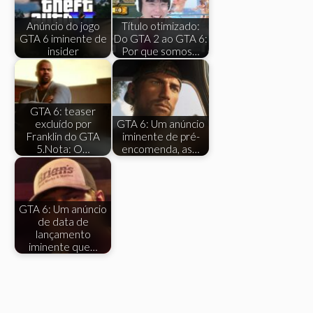
Anúncio do jogo
Título otimizado:
GTA 6 iminente de
Do ​​GTA 2 ao GTA 6:
insider
Por que somos…
GTA 6: teaser
excluído por
GTA 6: Um anúncio
Franklin do GTA
iminente de pré-
5.Nota: O…
encomenda, as…
GTA 6: Um anúncio
de data de
lançamento
iminente que…