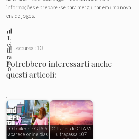
informações e prepare -se para mergulhar em uma nova
era de jogos.
L
ei
Lectures :
10
tu
ra
Potrebbero interessarti anche
s:
0
questi articoli:
.
O trailer de GTA 6
O trailer de GTA VI
aparece online dias
ultrapassa 107