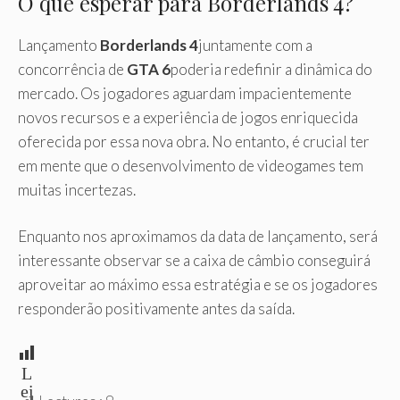
O que esperar para Borderlands 4?
Lançamento
Borderlands 4
juntamente com a
concorrência de
GTA 6
poderia redefinir a dinâmica do
mercado. Os jogadores aguardam impacientemente
novos recursos e a experiência de jogos enriquecida
oferecida por essa nova obra. No entanto, é crucial ter
em mente que o desenvolvimento de videogames tem
muitas incertezas.
Enquanto nos aproximamos da data de lançamento, será
interessante observar se a caixa de câmbio conseguirá
aproveitar ao máximo essa estratégia e se os jogadores
responderão positivamente antes da saída.
L
ei