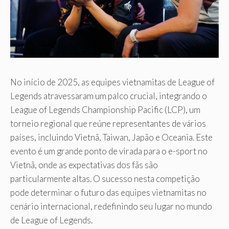
No início de 2025, as equipes vietnamitas de League of
Legends atravessaram um palco crucial, integrando o
League of Legends Championship Pacific (LCP), um
torneio regional que reúne representantes de vários
países, incluindo Vietnã, Taiwan, Japão e Oceania. Este
evento é um grande ponto de virada para o e-sport no
Vietnã, onde as expectativas dos fãs são
particularmente altas. O sucesso nesta competição
pode determinar o futuro das equipes vietnamitas no
cenário internacional, redefinindo seu lugar no mundo
de League of Legends.