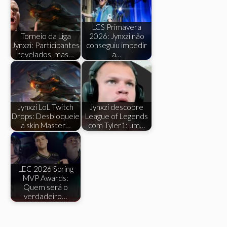
LCS Primavera
Torneio da Liga
2026: Jynxzi não
Jynxzi: Participantes
conseguiu impedir
revelados, mas…
a…
Jynxzi LoL Twitch
Jynxzi descobre
Drops: Desbloqueie
League of Legends
a skin Master…
com Tyler1: um…
LEC 2026 Spring
MVP Awards:
Quem será o
verdadeiro…