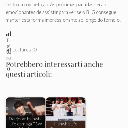
resto da competição. As próximas partidas serão
emocionantes de assistir para ver se o BLG consegue
manter esta forma impressionante ao longo do torneio.
L
ei
Lectures :
0
tu
ra
Potrebbero interessarti anche
s:
0
questi articoli:
.
Daejeon: Hanwha
Life esmaga TSW
Hanwha Life