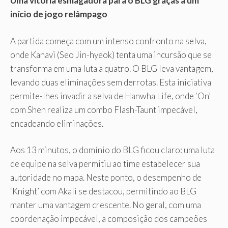
Uma vitória esmagadora para o BLG graças a um
início de jogo relâmpago
A partida começa com um intenso confronto na selva,
onde Kanavi (Seo Jin-hyeok) tenta uma incursão que se
transforma em uma luta a quatro. O BLG leva vantagem,
levando duas eliminações sem derrotas. Esta iniciativa
permite-lhes invadir a selva de Hanwha Life, onde ‘On’
com Shen realiza um combo Flash-Taunt impecável,
encadeando eliminações.
Aos 13 minutos, o domínio do BLG ficou claro: uma luta
de equipe na selva permitiu ao time estabelecer sua
autoridade no mapa. Neste ponto, o desempenho de
‘Knight’ com Akali se destacou, permitindo ao BLG
manter uma vantagem crescente. No geral, com uma
coordenação impecável, a composição dos campeões