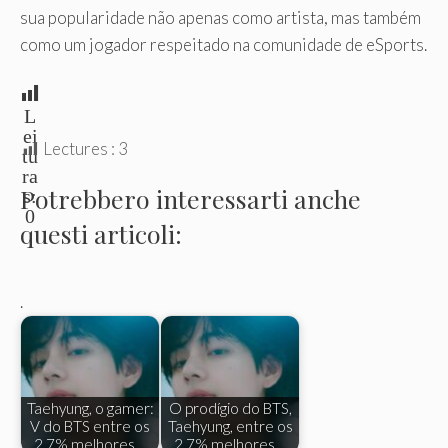
sua popularidade não apenas como artista, mas também
como um jogador respeitado na comunidade de eSports.
L
ei
Lectures :
3
tu
ra
Potrebbero interessarti anche
s:
0
questi articoli:
.
Taehyung, o gamer:
O prodígio do BTS,
V do BTS entre os
Taehyung, entre os
2,7% melhores…
2,7% melhores…