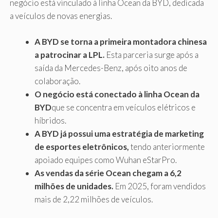
negócio está vinculado à linha Ocean da BYD, dedicada
a veículos de novas energias.
A BYD se torna a primeira montadora chinesa
a patrocinar a LPL.
Esta parceria surge após a
saída da Mercedes-Benz, após oito anos de
colaboração.
O negócio está conectado à linha Ocean da
BYD
que se concentra em veículos elétricos e
híbridos.
A BYD já possui uma estratégia de marketing
de esportes eletrônicos,
tendo anteriormente
apoiado equipes como Wuhan eStarPro.
As vendas da série Ocean chegam a 6,2
milhões de unidades.
Em 2025, foram vendidos
mais de 2,22 milhões de veículos.