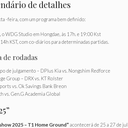
endário de detalhes
ta -feira, com um programa bem definido:
o, o WDG Studio em Hongdae, às 17h. e 19:00 Kst
 14h KST, com co-diários para determinadas partidas.
a de rodadas
upo de julgamento – DPlus Kia vs. Nongshim Redforce
ge Group – DRX vs. KT Rolster
ports vs. Ok Savings Bank Breon
h vs. Gen.G Academia Global
25”
show 2025 – T1 Home Ground”
acontecerá de 25 a 27 de ju