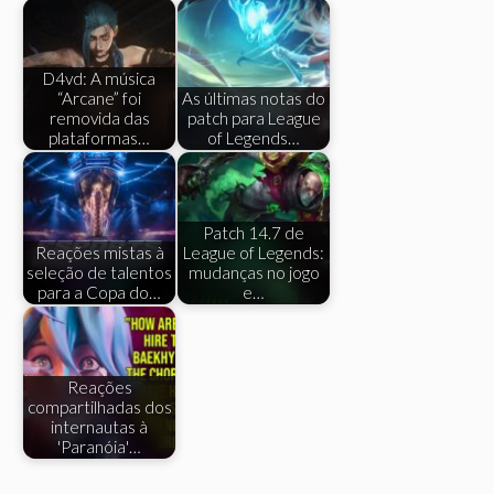
D4vd: A música
“Arcane” foi
As últimas notas do
removida das
patch para League
plataformas…
of Legends…
Patch 14.7 de
Reações mistas à
League of Legends:
seleção de talentos
mudanças no jogo
para a Copa do…
e…
Reações
compartilhadas dos
internautas à
'Paranóia'…