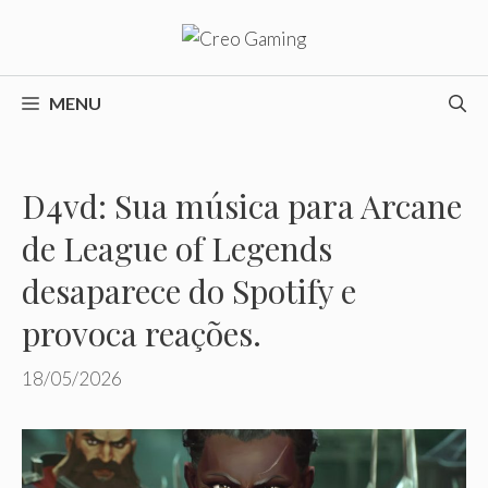
Pular
para
o
conteúdo
MENU
D4vd: Sua música para Arcane
de League of Legends
desaparece do Spotify e
provoca reações.
18/05/2026