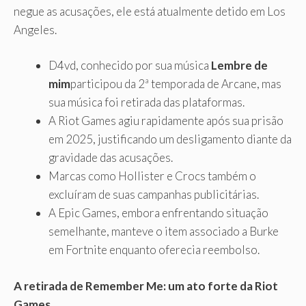
negue as acusações, ele está atualmente detido em Los
Angeles.
D4vd, conhecido por sua música
Lembre de
mim
participou da 2ª temporada de Arcane, mas
sua música foi retirada das plataformas.
A Riot Games agiu rapidamente após sua prisão
em 2025, justificando um desligamento diante da
gravidade das acusações.
Marcas como Hollister e Crocs também o
excluíram de suas campanhas publicitárias.
A Epic Games, embora enfrentando situação
semelhante, manteve o item associado a Burke
em Fortnite enquanto oferecia reembolso.
A retirada de Remember Me: um ato forte da Riot
Games