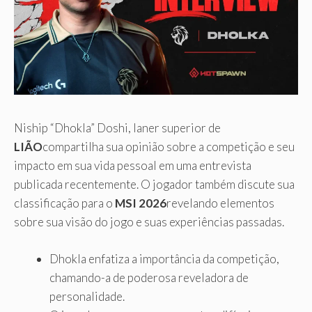
Niship “Dhokla” Doshi, laner superior de
LIÃO
compartilha sua opinião sobre a competição e seu
impacto em sua vida pessoal em uma entrevista
publicada recentemente. O jogador também discute sua
classificação para o
MSI 2026
revelando elementos
sobre sua visão do jogo e suas experiências passadas.
Dhokla enfatiza a importância da competição,
chamando-a de poderosa reveladora de
personalidade.