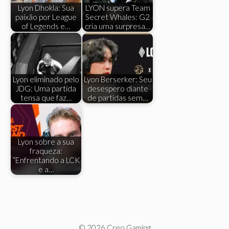
Lyon Dhokla: Sua
LYON supera Team
paixão por League
Secret Whales: G2
of Legends e…
cria uma surpresa…
Lyon eliminado pelo
Lyon Berserker: Seu
JDG: Uma partida
desespero diante
tensa que faz…
de partidas sem…
Lyon sobre a sua
fraqueza:
“Enfrentando a LCK
e a…
© 2026 Creo Gaming