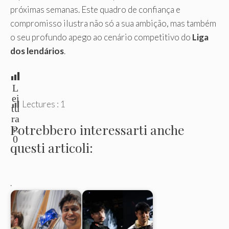
próximas semanas. Este quadro de confiança e
compromisso ilustra não só a sua ambição, mas também
o seu profundo apego ao cenário competitivo do
Liga
dos lendários
.
L
ei
Lectures :
1
tu
ra
Potrebbero interessarti anche
s:
0
questi articoli:
.