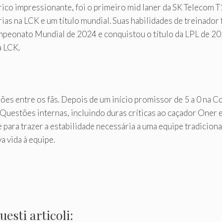
ico impressionante, foi o primeiro mid laner da SK Telecom 
tórias na LCK e um título mundial. Suas habilidades de treinad
 Campeonato Mundial de 2024 e conquistou o título da LPL de 
a LCK.
es entre os fãs. Depois de um início promissor de 5 a 0 na Co
uestões internas, incluindo duras críticas ao caçador Oner e
 para trazer a estabilidade necessária a uma equipe tradici
a vida à equipe.
esti articoli: