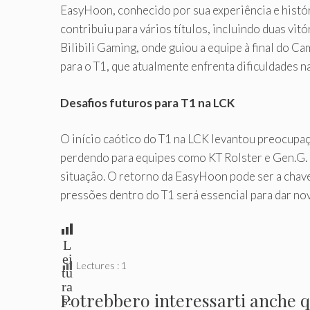
EasyHoon, conhecido por sua experiência e histór
contribuiu para vários títulos, incluindo duas vi
Bilibili Gaming, onde guiou a equipe à final do
para o T1, que atualmente enfrenta dificuldades n
Desafios futuros para T1 na LCK
O início caótico do T1 na LCK levantou preocupaçõ
perdendo para equipes como KT Rolster e Gen.G. Q
situação. O retorno da EasyHoon pode ser a chave
pressões dentro do T1 será essencial para dar nov
L
ei
Lectures :
1
tu
ra
Potrebbero interessarti anche qu
s: