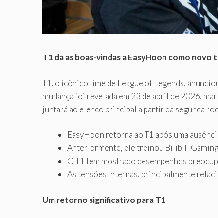
T1 dá as boas-vindas a EasyHoon como novo t
T1, o icônico time de League of Legends, anunci
mudança foi revelada em 23 de abril de 2026, ma
juntará ao elenco principal a partir da segunda 
EasyHoon retorna ao T1 após uma ausência 
Anteriormente, ele treinou Bilibili Gami
O T1 tem mostrado desempenhos preocupant
As tensões internas, principalmente relac
Um retorno significativo para T1