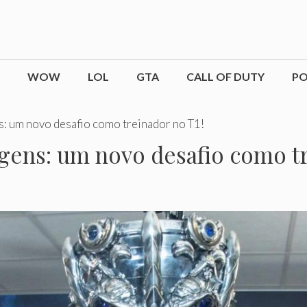
WOW
LOL
GTA
CALL OF DUTY
P
: um novo desafio como treinador no T1!
gens: um novo desafio como tr