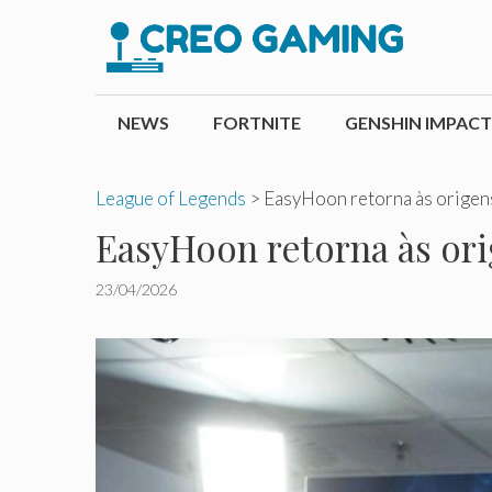
Pular
para
o
conteúdo
NEWS
FORTNITE
GENSHIN IMPACT
League of Legends
>
EasyHoon retorna às origens
EasyHoon retorna às ori
23/04/2026