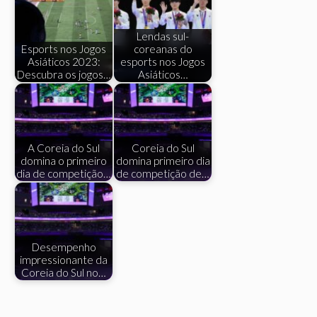
Lendas sul-
Esports nos Jogos
coreanas do
Asiáticos 2023:
esports nos Jogos
Descubra os jogos…
Asiáticos…
A Coreia do Sul
Coreia do Sul
domina o primeiro
domina primeiro dia
dia de competição…
de competição de…
Desempenho
impressionante da
Coreia do Sul no…