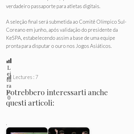
verdadeiro passaporte para atletas digitais.
A seleção final será submetida ao Comitê Olímpico Sul-
Coreano em junho, após validação do presidente da
KeSPA, estabelecendo assim a base de uma equipe
pronta para disputar o ouro nos Jogos Asiáticos.
L
ei
Lectures :
7
tu
ra
Potrebbero interessarti anche
s:
0
questi articoli:
.