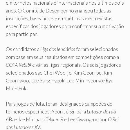
em torneios nacionais e internacionais nos últimos dois
anos. O Comitê de Desempenho analisou todas as
inscrições, baseando-se em métricas e entrevistas
específicas dos jogadores para confirmar sua motivação
para participar.
Os candidatos a
Liga dos lendários
foram selecionados
com base em seus resultados em competições como a
COPA KeSPA
e várias ligas regionais. Os seis jogadores
selecionados são Choi Woo-je, Kim Geon-bu, Kim
Geon-woo, Lee Sang-hyeok, Lee Min-hyeong e Ryu
Min-seok.
Para jogos de luta, foram designados campeões de
torneios específicos: Yeon Je-gil para
Lutador de rua
6
Bae Jae Min para
Tekken 8
e Lee Gwang-no por
O Rei
dos Lutadores XV
.