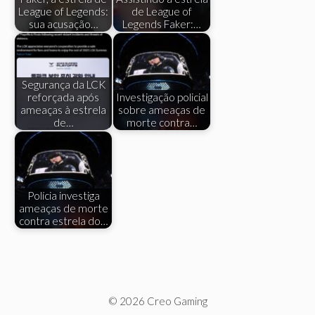
League of Legends:
de League of
sua acusação…
Legends Faker:…
Segurança da LCK
reforçada após
Investigação policial
ameaças à estrela
sobre ameaças de
de…
morte contra…
Polícia investiga
ameaças de morte
contra estrela do…
© 2026 Creo Gaming