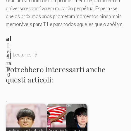
real, um símbolo de comprometimento e paixão em um
universo esportivo em mutação perpétua. Espera -se
que os próximos anos prometam momentos ainda mais
memoráveis para T1 e para todos aqueles que o apóiam.
L
ei
Lectures :
9
tu
ra
Potrebbero interessarti anche
s:
0
questi articoli:
.
Faker, a estrela de
Assistindo a estrela