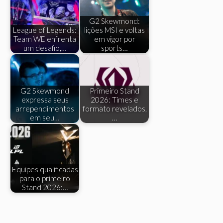
G2 Skewmond:
League of Legends:
lições MSI e voltas
Team WE enfrenta
em vigor por
um desafio,…
sports…
G2 Skewmond
Primeiro Stand
expressa seus
2026: Times e
arrependimentos
formato revelados,
em seu…
…
Equipes qualificadas
para o primeiro
Stand 2026:…