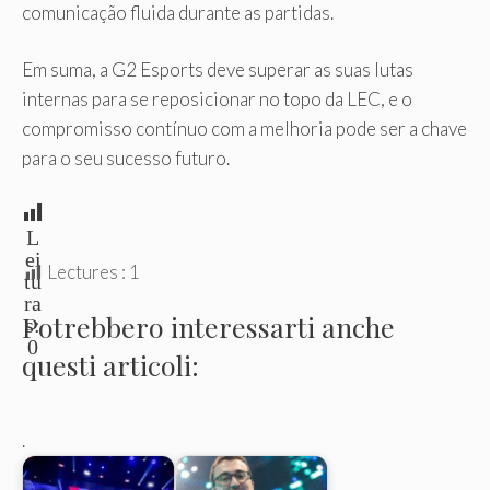
comunicação fluida durante as partidas.
Em suma, a G2 Esports deve superar as suas lutas
internas para se reposicionar no topo da LEC, e o
compromisso contínuo com a melhoria pode ser a chave
para o seu sucesso futuro.
L
ei
Lectures :
1
tu
ra
Potrebbero interessarti anche
s:
0
questi articoli:
.