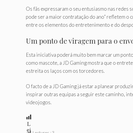
Os fãs expressaram o seu entusiasmo nas redes s
pode ser a maior contratação do ano” refletem o 
entre os elementos do entretenimento e do despo
Um ponto de viragem para o envo
Esta iniciativa poderá muito bem marcar um pont
como mascote, a JD Gaming mostra que o entreten
estreita os laços com os torcedores.
O facto de a JD Gaming já estar a planear produzi
inspirar outras equipas a seguir este caminho, i
videojogos.
L
ei
Lectures :
3