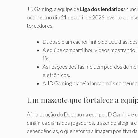
JD Gaming, a equipe de
Liga dos lendários
anunci
ocorreu no dia 21 de abril de 2026, evento apre
torcedores.
Duobao é um cachorrinho de 100 dias, des
A equipe compartilhou vídeos mostrando 
fãs.
As reações dos fãs incluem pedidos de me
eletrônicos.
A JD Gaming planeja lançar mais conteúd
Um mascote que fortalece a equi
A introdução do Duobao na equipe JD Gaming é uma
dinâmica diária dos jogadores, trazendo alegria 
dependências, o que reforça a imagem positiva da 