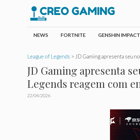
Pular
para
o
conteúdo
NEWS
FORTNITE
GENSHIN IMPACT
League of Legends
>
JD Gaming apresenta seu no
JD Gaming apresenta se
Legends reagem com en
22/04/2026