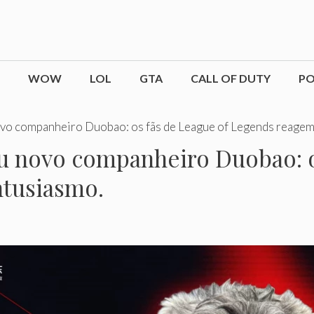
WOW
LOL
GTA
CALL OF DUTY
P
vo companheiro Duobao: os fãs de League of Legends reagem
u novo companheiro Duobao: o
tusiasmo.