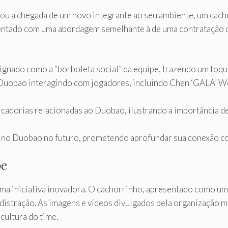
ou a chegada de um novo integrante ao seu ambiente, um ca
sentado com uma abordagem semelhante à de uma contratação d
ignado como a “borboleta social” da equipe, trazendo um toqu
Duobao interagindo com jogadores, incluindo Chen ‘GALA’ We
rcadorias relacionadas ao Duobao, ilustrando a importância 
o no Duobao no futuro, prometendo aprofundar sua conexão c
pe
 iniciativa inovadora. O cachorrinho, apresentado como uma 
e distração. As imagens e vídeos divulgados pela organização
cultura do time.