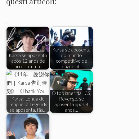
questi articoli:
.
Karsa se aposenta
Karsa se aposenta
do mundo
após 12 anos de
competitivo de
carreira: uma…
League of…
O top laner da LCS,
Karsa: Lenda de
Revenge, se
League of Legends
aposenta após 4
se aposenta, fãs…
anos…