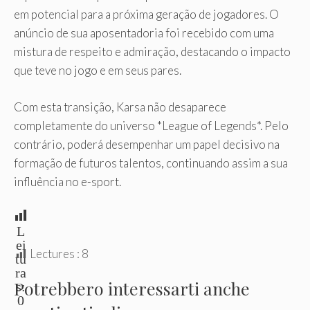
em potencial para a próxima geração de jogadores. O
anúncio de sua aposentadoria foi recebido com uma
mistura de respeito e admiração, destacando o impacto
que teve no jogo e em seus pares.
Com esta transição, Karsa não desaparece
completamente do universo *League of Legends*. Pelo
contrário, poderá desempenhar um papel decisivo na
formação de futuros talentos, continuando assim a sua
influência no e-sport.
L
ei
Lectures :
8
tu
ra
Potrebbero interessarti anche
s:
0