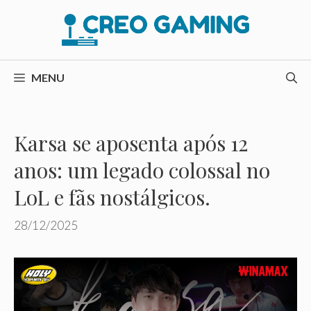
Pular
para
o
conteúdo
MENU
Karsa se aposenta após 12
anos: um legado colossal no
LoL e fãs nostálgicos.
28/12/2025