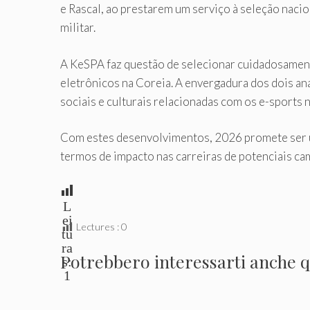
e Rascal, ao prestarem um serviço à seleção nacio
militar.
A KeSPA faz questão de selecionar cuidadosament
eletrônicos na Coreia. A envergadura dos dois an
sociais e culturais relacionadas com os e-sports 
Com estes desenvolvimentos, 2026 promete ser u
termos de impacto nas carreiras de potenciais c
L
ei
Lectures :
0
tu
ra
Potrebbero interessarti anche qu
s:
1
.