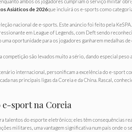
a enquanto ambos os jogadores cumpriam o serviço militar obr
os Asiáticos de 2026
que incluirá os e-sports como categoria 
leção nacional de e-sports. Este anúncio foi feito pela KeSPA.
ressionante em League of Legends, com Deft sendo reconhec
o uma oportunidade para os jogadores ganharem medalhas de 
a competição são levados muito a sério, dando especial peso a
enário internacional, personificam a excelência do e-sport c
década nas principais ligas da Coreia e da China. Rascal, con
 e-sport na Coreia
a talentos do esporte eletrônico; eles têm consequências reai
ões militares, uma vantagem significativa num país onde o se