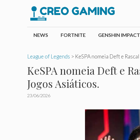
Pular
para
o
conteúdo
NEWS
FORTNITE
GENSHIN IMPACT
League of Legends
>
KeSPA nomeia Deft e Rascal 
KeSPA nomeia Deft e Ras
Jogos Asiáticos.
23/06/2026