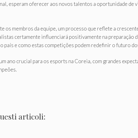
nal, esperam oferecer aos novos talentos a oportunidade de vi
e os membros da equipe, um processo que reflete a crescent
alistas certamente influenciará positivamente na preparação 
no país e como estas competições podem redefinir o futuro dos
m ano crucial para os esports na Coreia, com grandes expe
ampeões.
esti articoli: