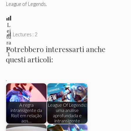
League of Legends.
L
ei
Lectures :
2
tu
ra
Potrebbero interessarti anche
s:
1
questi articoli:
.
A regra
League Of Legends:
intransigente da
uma análise
Riot em relação
aprofundada e
aos…
intransigente