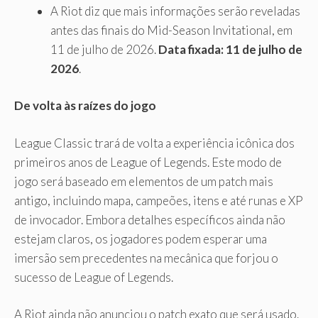
A Riot diz que mais informações serão reveladas
antes das finais do Mid-Season Invitational, em
11 de julho de 2026.
Data fixada: 11 de julho de
2026
.
De volta às raízes do jogo
League Classic trará de volta a experiência icônica dos
primeiros anos de League of Legends. Este modo de
jogo será baseado em elementos de um patch mais
antigo, incluindo mapa, campeões, itens e até runas e XP
de invocador. Embora detalhes específicos ainda não
estejam claros, os jogadores podem esperar uma
imersão sem precedentes na mecânica que forjou o
sucesso de League of Legends.
A Riot ainda não anunciou o patch exato que será usado.