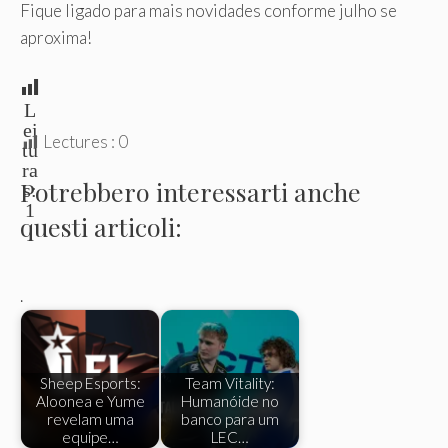
Fique ligado para mais novidades conforme julho se
aproxima!
L
ei
Lectures :
0
tu
ra
Potrebbero interessarti anche
s:
1
questi articoli:
.
Sheep Esports:
Team Vitality:
Aloonea e Yume
Humanóide no
revelam uma
banco para um
equipe…
LEC…