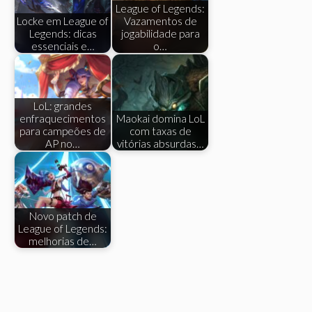
League of Legends:
Locke em League of
Vazamentos de
Legends: dicas
jogabilidade para
essenciais e…
o…
LoL: grandes
enfraquecimentos
Maokai domina LoL
para campeões de
com taxas de
AP no…
vitórias absurdas…
Novo patch de
League of Legends:
melhorias de…