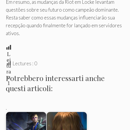
Em resumo, as mudanças da Riot em Locke levantam
questões sobre seu futuro como campeão dominante.
Resta saber como essas mudanças influenciarão sua
recepção quando finalmente for lançado em servidores
ativos.
L
ei
Lectures :
0
tu
ra
Potrebbero interessarti anche
s:
1
questi articoli:
.