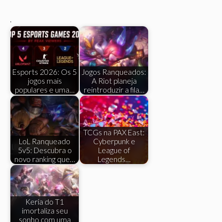
.
Esports 2026: Os 5
Jogos Ranqueados:
jogos mais
A Riot planeja
populares e uma…
reintroduzir a fila…
TCGs na PAX East:
LoL Ranqueado
Cyberpunk e
5v5: Descubra o
League of
novo ranking que…
Legends…
Keria do T1
imortaliza seu
sonho com uma