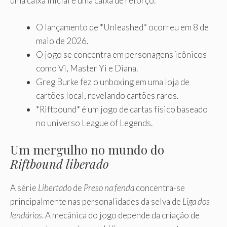
uma caixa inicial e uma caixa de reforço.
O lançamento de *Unleashed* ocorreu em 8 de
maio de 2026.
O jogo se concentra em personagens icônicos
como Vi, Master Yi e Diana.
Greg Burke fez o unboxing em uma loja de
cartões local, revelando cartões raros.
*Riftbound* é um jogo de cartas físico baseado
no universo League of Legends.
Um mergulho no mundo do
Riftbound liberado
A série
Libertado
de
Preso na fenda
concentra-se
principalmente nas personalidades da selva de
Liga dos
lendários
. A mecânica do jogo depende da criação de