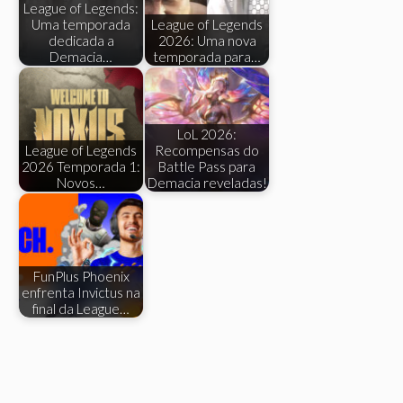
League of Legends:
Uma temporada
League of Legends
dedicada a
2026: Uma nova
Demacia…
temporada para…
LoL 2026:
League of Legends
Recompensas do
2026 Temporada 1:
Battle Pass para
Novos…
Demacia reveladas!
FunPlus Phoenix
enfrenta Invictus na
final da League…