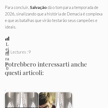
Para concluir,
Salvação
dá o tom para a temporada de
2026, sinalizando que a história de Demacia é complexa
e que as batalhas que virão testarão seus campeões e
ideais.
L
ei
Lectures :
9
tu
ra
Potrebbero interessarti anche
s:
0
questi articoli:
.