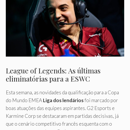
League of Legends: As últimas
eliminatórias para a ESWC
Esta semana, as novidades da qualificação para a Copa
do Mundo EMEA
Liga dos lendários
foi marcado por
boas atuações das equipes aspirantes. G2 Esports e
Karmine Corp se destacaram em partidas decisivas, já
que o cenário competitivo francês esquenta com o