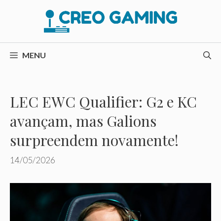
Pular
para
o
conteúdo
MENU
LEC EWC Qualifier: G2 e KC
avançam, mas Galions
surpreendem novamente!
14/05/2026