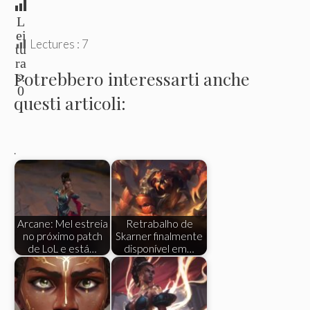
L
ei
Lectures :
7
tu
ra
Potrebbero interessarti anche
s:
0
questi articoli:
.
Arcane: Mel estreia
Retrabalho de
no próximo patch
Skarner finalmente
de LoL e está…
disponível em…