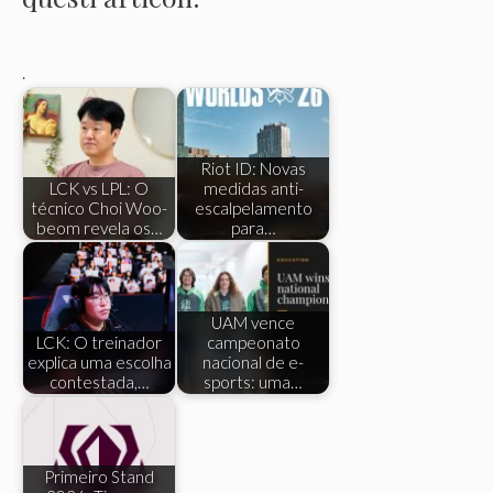
.
Riot ID: Novas
LCK vs LPL: O
medidas anti-
técnico Choi Woo-
escalpelamento
beom revela os…
para…
UAM vence
LCK: O treinador
campeonato
explica uma escolha
nacional de e-
contestada,…
sports: uma…
Primeiro Stand