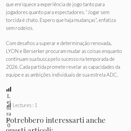
que enriquece a experiência de jogo tanto para
jogadores quanto para espectadores. “Jogar sem
torcida é chato. Espero que haja mudanças”, enfatiza
sem rodeios.
Com desafios a superar e determinação renovada,
LYON e Berserker procuram mudar as coisas enquanto
continuam sua busca pelo sucesso na temporada de
2026. Cada partida promete revelar as capacidades da
equipe e as ambições individuais de sua estrela ADC.
L
ei
Lectures :
1
tu
ra
Potrebbero interessarti anche
s:
0
questi articoli: