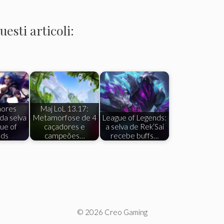
esti articoli:
hores
Maj LoL 13.17:
da selva
Metamorfose de 4
League of Legends:
ue of
caçadores e
a selva de Rek’Sai
nds
campeões…
recebe buffs…
© 2026 Creo Gaming