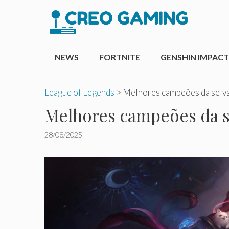
Pular
para
o
conteúdo
NEWS
FORTNITE
GENSHIN IMPACT
League of Legends
>
Melhores campeões da selva
Melhores campeões da se
28/08/2025