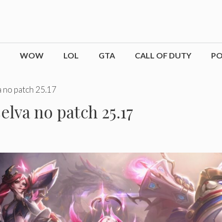
WOW
LOL
GTA
CALL OF DUTY
P
 no patch 25.17
lva no patch 25.17