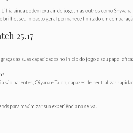
u Lillia ainda podem extrair do jogo, mas outros como Shyvana
brilho, seu impacto geral permanece limitado em comparaçã
tch 25.17
raças às suas capacidades no início do jogo e seu papel eficaz
o?
ória são parentes, Qiyana e Talon, capazes de neutralizar rap
ends para maximizar sua experiência na selva!