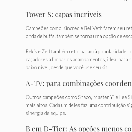
Tower S: capas incríveis
Campeões como Kincred e Bel’Veth fazem seu ret
onda de buffs, também se torna uma opção de escolh
Rek’s e Zed também retornaram à popularidade, o
caçadores a limpar os acampamentos, ideal para n
baixo nível, desde que você use seu kit.
A-TV: para combinações coorden
Outros campeões como Shaco, Master Yi e Lee Sin
mais altos. Cada um deles faz uma contribuição s
sinergia de equipe.
B em D-Tier: As opções menos co