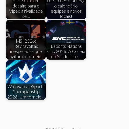
HLE Zeka: Um
LCK 2026: Conheça
desafio para o
o calendário,
Viper, a rivalidade
equipes e novos
se…
locais!
MSI 2026:
Reviravoltas
Esports Nations
inesperadas que
Cup 2026: A Coreia
agitam o torneio.
do Sul desiste,…
Wakayama eSports
Championship
2026: Um torneio…