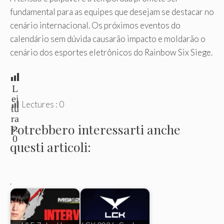
fundamental para as equipes que desejam se destacar no
cenário internacional. Os próximos eventos do
calendário sem dúvida causarão impacto e moldarão o
cenário dos esportes eletrônicos do Rainbow Six Siege.
L
ei
Lectures :
0
tu
ra
Potrebbero interessarti anche
s:
0
questi articoli:
.