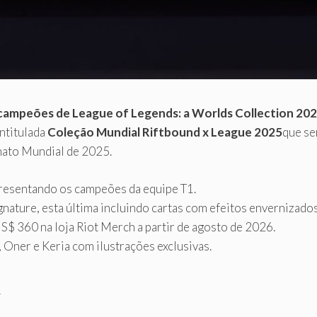
campeões de League of Legends: a Worlds Collection 20
intitulada
Coleção Mundial Riftbound x League 2025
que se
nato Mundial de 2025.
presentando os campeões da equipe T1.
gnature, esta última incluindo cartas com efeitos envernizado
S$ 360 na loja Riot Merch a partir de agosto de 2026.
 Oner e Keria com ilustrações exclusivas.
1