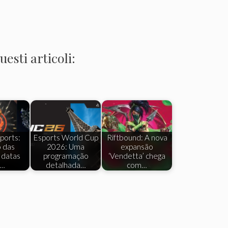
esti articoli:
ports:
Esports World Cup
Riftbound: A nova
 das
2026: Uma
expansão
s datas
programação
‘Vendetta’ chega
a…
detalhada…
com…