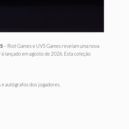
25
– Riot Games e UVS Games revelam uma nova
rá lançado em agosto de 2026. Esta coleção
s e autógrafos dos jogadores.