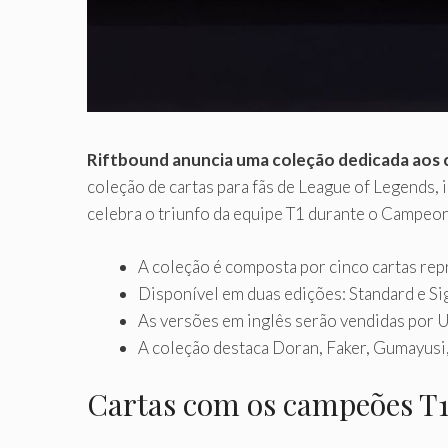
Riftbound anuncia uma coleção dedicada aos 
coleção de cartas para fãs de League of Legends, 
celebra o triunfo da equipe T1 durante o Campeo
A coleção é composta por cinco cartas re
Disponível em duas edições: Standard e Si
As versões em inglês serão vendidas por U
A coleção destaca Doran, Faker, Gumayusi,
Cartas com os campeões T