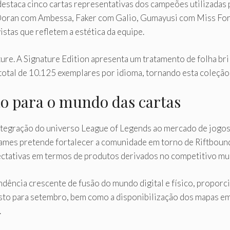
estaca cinco cartas representativas dos campeões utilizadas 
oran com Ambessa, Faker com Galio, Gumayusi com Miss Fort
stas que refletem a estética da equipe.
ture. A Signature Edition apresenta um tratamento de folha bri
otal de 10.125 exemplares por idioma, tornando esta coleção 
ão para o mundo das cartas
tegração do universo League of Legends ao mercado de jogos 
ot Games pretende fortalecer a comunidade em torno de Riftbou
pectativas em termos de produtos derivados no competitivo m
ência crescente de fusão do mundo digital e físico, proporc
sto para setembro, bem como a disponibilização dos mapas e
.