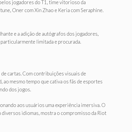
pelos jogadores do T1, time vitorioso da
une, Oner com Xin Zhao e Keria com Seraphine.
lhante e a adição de autógrafos dos jogadores,
particularmente limitada e procurada.
de cartas. Com contribuições visuais de
nd, ao mesmo tempo que cativa os fãs de esportes
undo dos jogos.
ionando aos usuários uma experiência imersiva. O
m diversos idiomas, mostra o compromisso da Riot