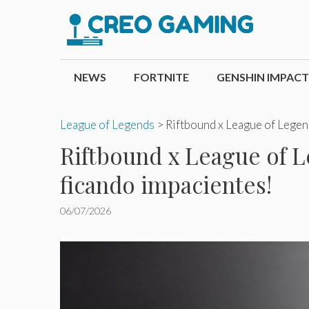
Pular
para
o
conteúdo
NEWS
FORTNITE
GENSHIN IMPACT
League of Legends
>
Riftbound x League of Legen
Riftbound x League of L
ficando impacientes!
06/07/2026