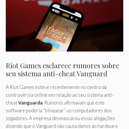
Riot Games esclarece rumores sobre
seu sistema anti-cheat Vanguard
A Riot Games esteve recentemente no centro da
controvérsia online em relação ao seu sistema anti-
cheat
Vanguarda
. Rumores afirmavam que este
software poderia “bloquear” os computadores dos
jogadores. A empresa desmascarou essas alegações
dizendo que o Vanguard não causa danos ao hardware