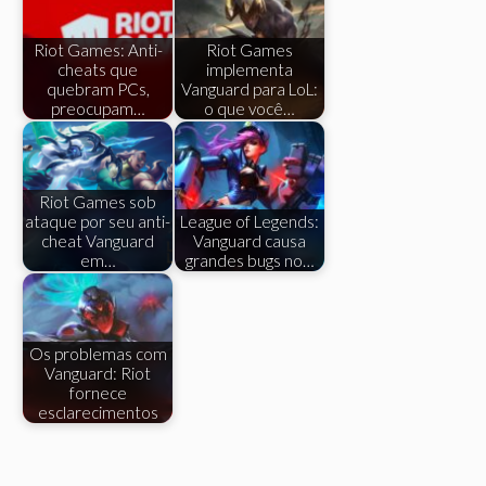
Riot Games: Anti-
Riot Games
cheats que
implementa
quebram PCs,
Vanguard para LoL:
preocupam…
o que você…
Riot Games sob
ataque por seu anti-
League of Legends:
cheat Vanguard
Vanguard causa
em…
grandes bugs no…
Os problemas com
Vanguard: Riot
fornece
esclarecimentos