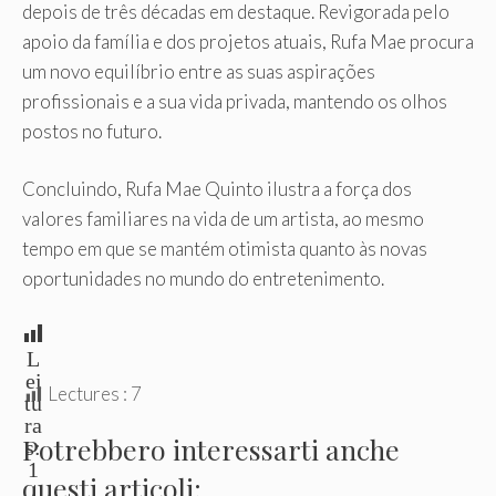
depois de três décadas em destaque. Revigorada pelo
apoio da família e dos projetos atuais, Rufa Mae procura
um novo equilíbrio entre as suas aspirações
profissionais e a sua vida privada, mantendo os olhos
postos no futuro.
Concluindo, Rufa Mae Quinto ilustra a força dos
valores familiares na vida de um artista, ao mesmo
tempo em que se mantém otimista quanto às novas
oportunidades no mundo do entretenimento.
L
ei
Lectures :
7
tu
ra
Potrebbero interessarti anche
s:
1
questi articoli: