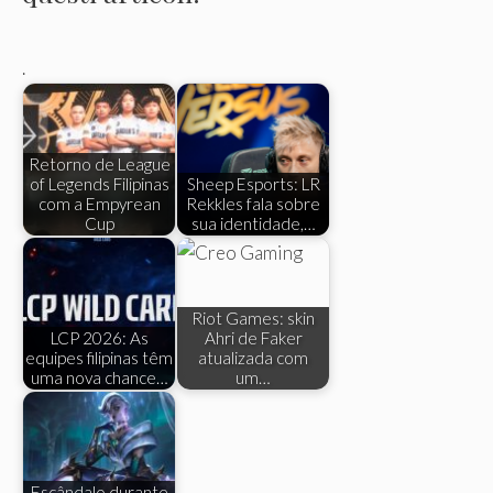
.
Retorno de League
of Legends Filipinas
Sheep Esports: LR
com a Empyrean
Rekkles fala sobre
Cup
sua identidade,…
Riot Games: skin
LCP 2026: As
Ahri de Faker
equipes filipinas têm
atualizada com
uma nova chance…
um…
Escândalo durante