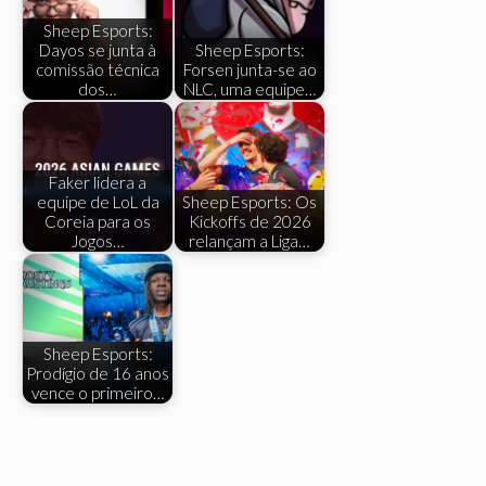
Sheep Esports:
Dayos se junta à
Sheep Esports:
comissão técnica
Forsen junta-se ao
dos…
NLC, uma equipe…
Faker lidera a
equipe de LoL da
Sheep Esports: Os
Coreia para os
Kickoffs de 2026
Jogos…
relançam a Liga…
Sheep Esports:
Prodígio de 16 anos
vence o primeiro…