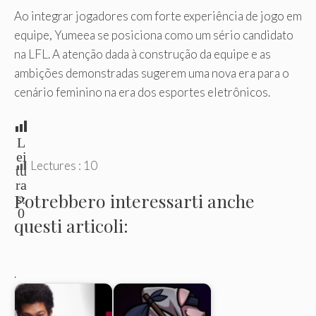
Ao integrar jogadores com forte experiência de jogo em
equipe, Yumeea se posiciona como um sério candidato
na LFL. A atenção dada à construção da equipe e as
ambições demonstradas sugerem uma nova era para o
cenário feminino na era dos esportes eletrônicos.
L
ei
Lectures :
10
tu
ra
Potrebbero interessarti anche
s:
0
questi articoli:
.