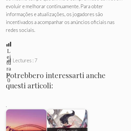
evoluir e melhorar continuamente. Para obter
informações e atualizações, os jogadores são
incentivados a acompanhar os anúncios oficiais nas
redes sociais.
L
ei
Lectures :
7
tu
ra
Potrebbero interessarti anche
s:
0
questi articoli:
.
Riftbound: