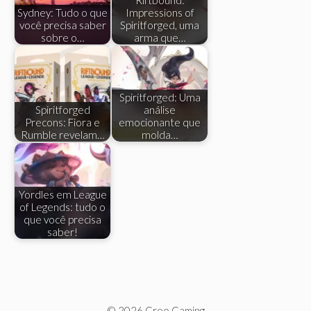
Sydney: Tudo o que
Impressions of
você precisa saber
Spiritforged, uma
sobre o…
arma que…
Spiritforged: Uma
Spiritforged
análise
Precons: Fiora e
emocionante que
Rumble revelam…
molda…
Yordles em League
of Legends: tudo o
que você precisa
saber!
© 2026 Creo Gaming