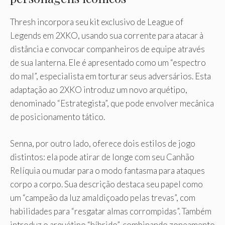
Thresh incorpora seu kit exclusivo de League of
Legends em 2XKO, usando sua corrente para atacar à
distância e convocar companheiros de equipe através
de sua lanterna. Ele é apresentado como um “espectro
do mal”, especialista em torturar seus adversários. Esta
adaptação ao 2XKO introduz um novo arquétipo,
denominado “Estrategista”, que pode envolver mecânica
de posicionamento tático.
Senna, por outro lado, oferece dois estilos de jogo
distintos: ela pode atirar de longe com seu Canhão
Relíquia ou mudar para o modo fantasma para ataques
corpo a corpo. Sua descrição destaca seu papel como
um “campeão da luz amaldiçoado pelas trevas”, com
habilidades para “resgatar almas corrompidas”. Também
introduz o arquétipo “híbrido”, combinando zoneamento