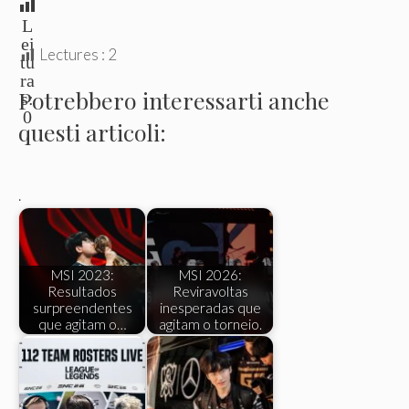
L
ei
Lectures :
2
tu
ra
Potrebbero interessarti anche
s:
0
questi articoli:
.
MSI 2023:
MSI 2026:
Resultados
Reviravoltas
surpreendentes
inesperadas que
que agitam o…
agitam o torneio.