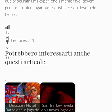
que procuram uma experiência memorável devem
procurar outro lugar para satisfazer seu desejo de
terror.
L
ei
Lectures :
11
tu
ra
Potrebbero interessarti anche
s:
0
questi articoli:
.
Descubra Hotel
Sam Barlow revela
Barcelona, ​​​​o jogo de
dois novos jogos de