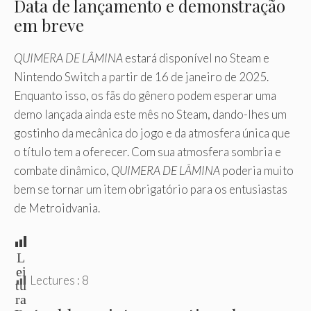
Data de lançamento e demonstração
em breve
QUIMERA DE LÂMINA
estará disponível no Steam e
Nintendo Switch a partir de 16 de janeiro de 2025.
Enquanto isso, os fãs do gênero podem esperar uma
demo lançada ainda este mês no Steam, dando-lhes um
gostinho da mecânica do jogo e da atmosfera única que
o título tem a oferecer. Com sua atmosfera sombria e
combate dinâmico,
QUIMERA DE LÂMINA
poderia muito
bem se tornar um item obrigatório para os entusiastas
de Metroidvania.
L
ei
Lectures :
8
tu
ra