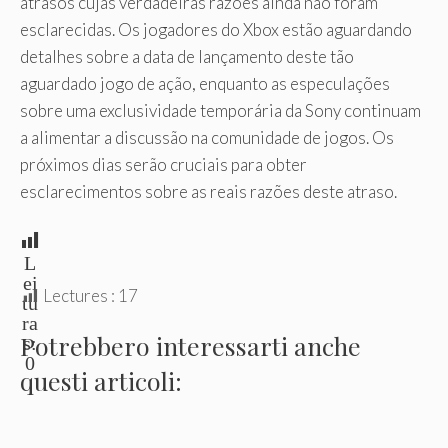
atrasos cujas verdadeiras razões ainda não foram
esclarecidas. Os jogadores do Xbox estão aguardando
detalhes sobre a data de lançamento deste tão
aguardado jogo de ação, enquanto as especulações
sobre uma exclusividade temporária da Sony continuam
a alimentar a discussão na comunidade de jogos. Os
próximos dias serão cruciais para obter
esclarecimentos sobre as reais razões deste atraso.
L
ei
Lectures :
17
tu
ra
Potrebbero interessarti anche
s:
0
questi articoli: