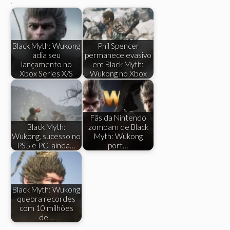
.
Black Myth: Wukong
Phil Spencer
adia seu
permanece evasivo
lançamento no
em Black Myth:
Xbox Series X/S
Wukong no Xbox
Fãs da Nintendo
Black Myth:
zombam de Black
Wukong, sucesso no
Myth: Wukong
PS5 e PC, ainda…
port…
Black Myth: Wukong
quebra recordes
com 10 milhões
de…