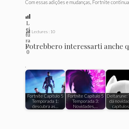
Com essas adições e mudanças, Fortnite continua 
L
ei
Lectures :
10
tu
ra
Potrebbero interessarti anche qu
s:
0
.
Fortnite Capítulo 5
Fortnite Capítulo 5
Deltarune: 
Temporada 1:
Temporada 3:
dá novida
descubra as…
Novidades,…
capítulos