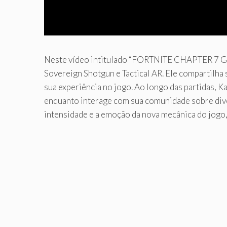
Neste vídeo intitulado “FORTNITE CHAPTER 7 GAM
Sovereign Shotgun e Tactical AR. Ele compartilha
sua experiência no jogo. Ao longo das partidas, 
enquanto interage com sua comunidade sobre dive
intensidade e a emoção da nova mecânica do jogo