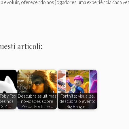
a evoluir, oferecendo aos jogadores uma experiência cada vez
esti articoli:
Toby Fox
Descubra as últimas
Fortnite: visualize,
des nos
novidades sobre
descubra o evento
 3, 4…
Zelda, Fortnite…
Big Bang e…