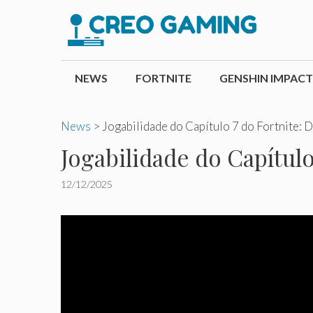
Pular
para
o
conteúdo
NEWS
FORTNITE
GENSHIN IMPACT
News
>
Jogabilidade do Capítulo 7 do Fortnite: 
Jogabilidade do Capítulo
12/12/2025