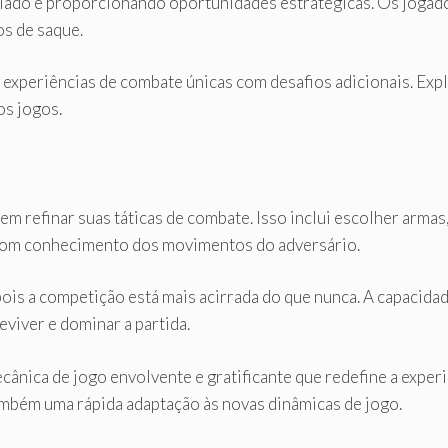
riado e proporcionando oportunidades estratégicas. Os jogad
os de saque.
experiências de combate únicas com desafios adicionais. Exp
os jogos.
em refinar suas táticas de combate. Isso inclui escolher arma
bom conhecimento dos movimentos do adversário.
ois a competição está mais acirrada do que nunca. A capacidad
eviver e dominar a partida.
ânica de jogo envolvente e gratificante que redefine a expe
mbém uma rápida adaptação às novas dinâmicas de jogo.