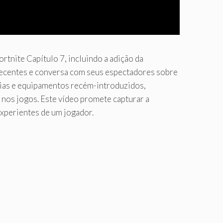
nite Capítulo 7, incluindo a adição da
 recentes e conversa com seus espectadores sobre
égias e equipamentos recém-introduzidos,
nos jogos. Este vídeo promete capturar a
xperientes de um jogador.