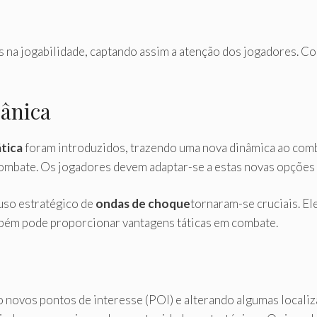
as na jogabilidade, captando assim a atenção dos jogadores. 
ânica
tica
foram introduzidos, trazendo uma nova dinâmica ao comb
ombate. Os jogadores devem adaptar-se a estas novas opções 
uso estratégico de
ondas de choque
tornaram-se cruciais. E
ambém pode proporcionar vantagens táticas em combate.
novos pontos de interesse (POI) e alterando algumas localiz