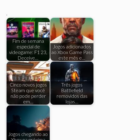
.
Fim de semana
especial de
Jogos adicionados
videogame: F1 23,
ao Xbox Game Pass
Deceive…
este mês e…
Cinco novos jogos
Três jogos
Steam que você
Battlefield
não pode perder
removidos das
em…
lojas…
Jogos chegando ao
Xbox na próxima