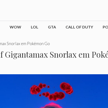
WOW
LOL
GTA
CALL OF DUTY
P
tamax Snorlax em Pokémon Go
 of Gigantamax Snorlax em Po