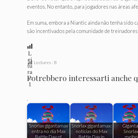
eventos. No entanto, para jogadores nas áreas afe
Em suma, embora a Niantic ainda não tenha sido c
são incentivados pela comunidade de treinadores.
L
ei
Lectures :
8
tu
ra
Potrebbero interessarti anche qu
s:
1
.
Snorlax gigantamax
Snorlax gigantamax:
Gigant
entra no dia Max
notícias do Max
Snorlax
Battle Day of
Battle Day in
melho