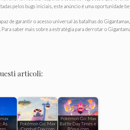
tadas pelos bugs iniciais, este anúncio é uma oportunidade be
apaz de garantir o acesso universal às batalhas do Gigantamax
 Para saber mais sobre a estratégia para derrotar o Gigantama
esti articoli:
amax
Pokémon Go: Max
: As
Pokémon Go: Max
Battle Day Times e
res
Combat Day com
Bônus com