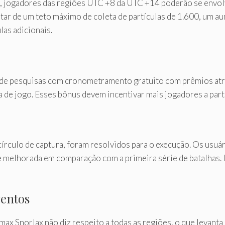
00, jogadores das regiões UTC +8 da UTC +14 poderão se envol
tar de um teto máximo de coleta de partículas de 1.600, um au
las adicionais.
o de pesquisas com cronometramento gratuito com prêmios atr
a de jogo. Esses bônus devem incentivar mais jogadores a part
círculo de captura, foram resolvidos para o execução. Os usuá
e melhorada em comparação com a primeira série de batalhas.
ventos
max Snorlax não diz respeito a todas as regiões, o que levanta