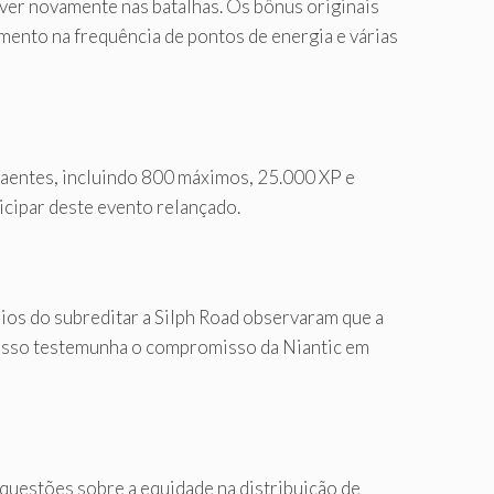
ver novamente nas batalhas. Os bônus originais
mento na frequência de pontos de energia e várias
aentes, incluindo 800 máximos, 25.000 XP e
icipar deste evento relançado.
rios do subreditar a Silph Road observaram que a
 Isso testemunha o compromisso da Niantic em
 questões sobre a equidade na distribuição de