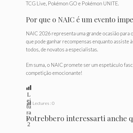
TCG Live, Pokémon GO e Pokémon UNITE.
Por que o NAIC é um evento impe
NAIC 2026 representa uma grande ocasião para os
que pode ganhar recompensas enquanto assiste às
todos, de novatos a especialistas.
Em suma, o NAIC promete ser um espetáculo fasci
competição emocionante!
L
ei
Lectures :
0
tu
ra
Potrebbero interessarti anche qu
s:
2