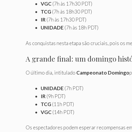
VGC
(7h às 17h30 PDT)
TCG
(7h às 18h30 PDT)
IR
(7h às 17h30 PDT)
UNIDADE
(7h às 18h PDT)
As conquistas nesta etapa são cruciais, pois os
A grande final: um domingo hist
O último dia, intitulado
Campeonato Domingo
p
UNIDADE
(7h PDT)
IR
(9h PDT)
TCG
(11h PDT)
VGC
(14h PDT)
Os espectadores podem esperar recompensas emo