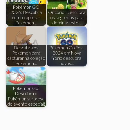
Pokémon GO
2026: Descubra
Oricorio: Descubra
como capturar
os segredos para
Pokémon…
dominar este…
Descubra os
Pokémon Go Fest
Pokémon para
2024 em Nova
capturar na coleção
York: descubra
Pokémon…
novos…
Pokémon Go:
Descubra o
Pokémon surpresa
do evento especial!