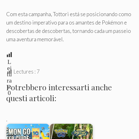
Com esta campanha, Tottori está se posicionando como
um destino imperativo para os amantes de Pokémon e
descobertas de descobertas, tornando cada um passeio
uma aventura memorável.
L
ei
Lectures :
7
tu
ra
Potrebbero interessarti anche
s:
0
questi articoli:
.